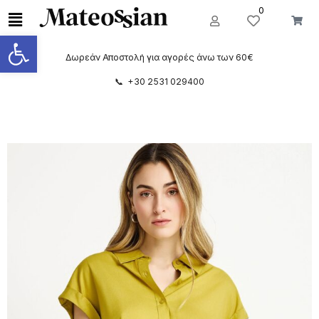
0
Ανοίξτε τη γραμμή εργαλείων
Δωρεάν Αποστολή για αγορές άνω των 60€
📞 +30 2531 029400