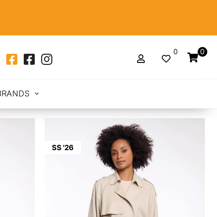
0
0
BRANDS
SS '26