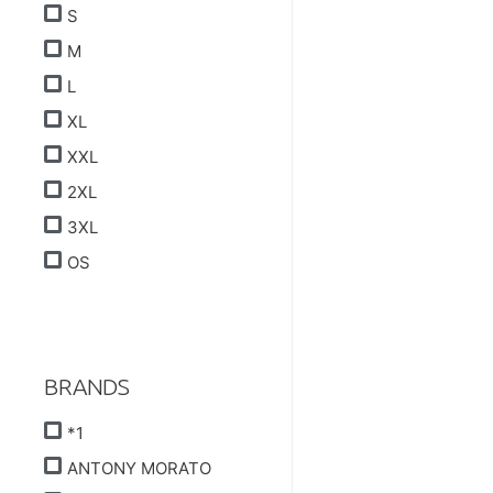
S
M
L
XL
XXL
2XL
3XL
OS
BRANDS
*1
ANTONY MORATO