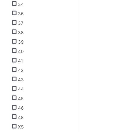
34
36
37
38
39
40
41
42
43
44
45
46
48
XS