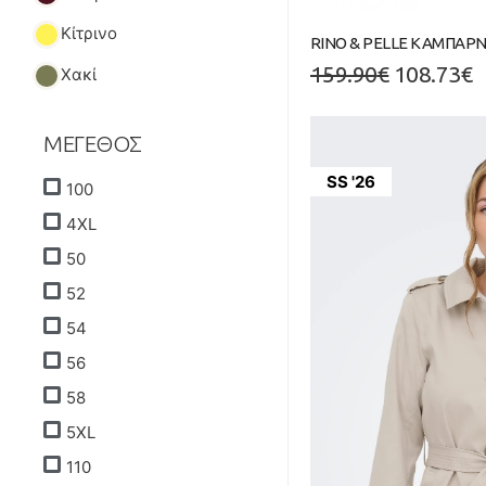
Κίτρινο
RINO & PELLE ΚΑΜΠΑΡΝΤ
159.90
€
108.73
€
Χακί
ΜΕΓΕΘΟΣ
SS '26
100
4XL
50
52
54
56
58
5XL
110