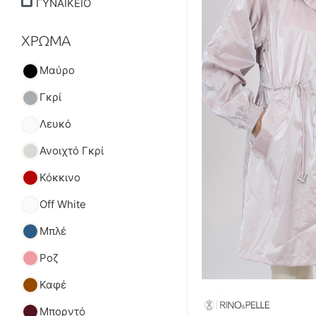
ΓΥΝΑΙΚΕΙΟ
ΧΡΩΜΑ
Μαύρο
Γκρί
Λευκό
Ανοιχτό Γκρί
Κόκκινο
Off White
Μπλέ
Ροζ
Καφέ
Μπορντό