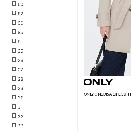
60
62
90
95
EL
25
26
27
28
29
ONLY ONLDISA LIFE SB T
30
31
32
33