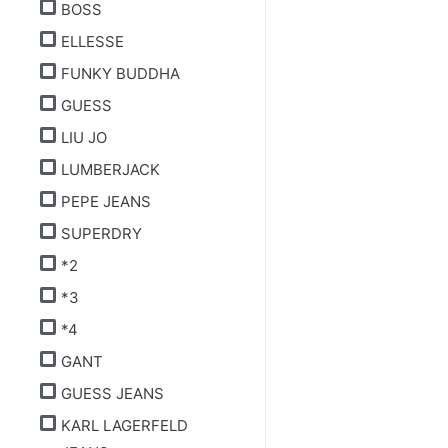
BOSS
ELLESSE
FUNKY BUDDHA
GUESS
LIU JO
LUMBERJACK
PEPE JEANS
SUPERDRY
*2
*3
*4
GANT
GUESS JEANS
KARL LAGERFELD