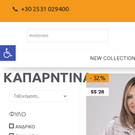
📞 +30 2531 029400
Ανοίξτε τη γραμμή εργαλείων
NEW COLLECTIO
ΚΑΠΑΡΝΤΙΝΑ
- 32%
SS '26
ΦΥΛΟ
ΑΝΔΡΙΚΟ