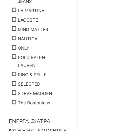
JEANS
LA MARTINA
LACOSTE
MIND MATTER
NAUTICA
ONLY
POLO RALPH
LAUREN
RINO & PELLE
SELECTED
STEVE MADDEN
The Bostonians
ΕΝΕΡΓΑ ΦΙΛΤΡΑ
×
Κατηγορίες
:
ΚΑΠΑΡΝΤΙΝΑ