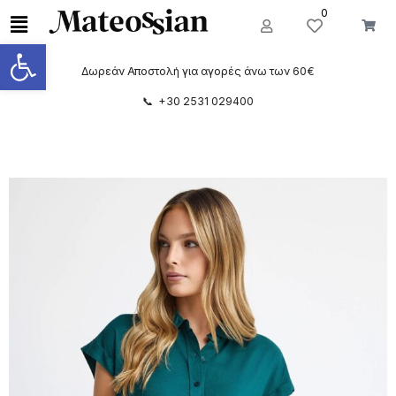
0
Ανοίξτε τη γραμμή εργαλείων
Δωρεάν Αποστολή για αγορές άνω των 60€
📞 +30 2531 029400