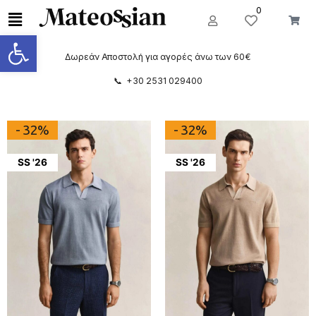
0
Ανοίξτε τη γραμμή εργαλείων
Δωρεάν Αποστολή για αγορές άνω των 60€
📞 +30 2531 029400
- 32%
- 32%
SS '26
SS '26