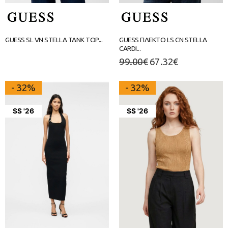
GUESS SL VN STELLA TANK TOP...
GUESS ΠΛΕΚΤΟ LS CN STELLA
CARDI...
99.00
€
67.32
€
- 32%
- 32%
SS '26
SS '26