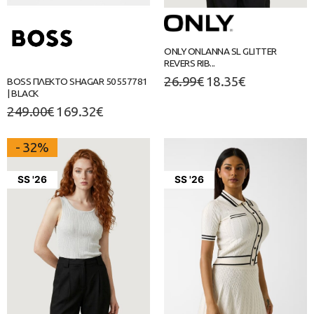
ONLY ONLANNA SL GLITTER
REVERS RIB...
26.99
€
18.35
€
BOSS ΠΛΕΚΤΟ SHAGAR 50557781
| BLACK
249.00
€
169.32
€
- 32%
SS '26
SS '26