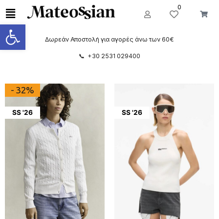
0
Ανοίξτε τη γραμμή εργαλείων
Δωρεάν Αποστολή για αγορές άνω των 60€
📞 +30 2531 029400
- 32%
SS '26
SS '26