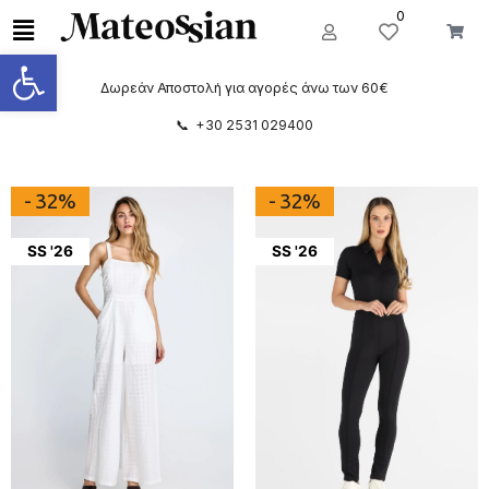
0
Ανοίξτε τη γραμμή εργαλείων
Δωρεάν Αποστολή για αγορές άνω των 60€
📞 +30 2531 029400
- 32%
- 32%
SS '26
SS '26