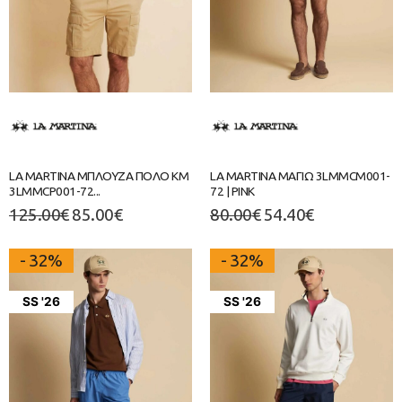
LA MARTINA ΜΠΛΟΥΖΑ ΠΟΛΟ ΚΜ
LA MARTINA ΜΑΓΙΩ 3LMMCM001-
3LMMCP001-72...
72 | PINK
125.00
€
85.00
€
80.00
€
54.40
€
- 32%
- 32%
SS '26
SS '26