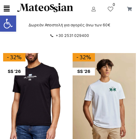
0
Ανοίξτε τη γραμμή εργαλείων
Δωρεάν Αποστολή για αγορές άνω των 60€
📞 +30 2531 029400
- 32%
- 32%
SS '26
SS '26