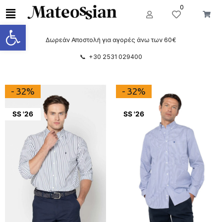
0
Ανοίξτε τη γραμμή εργαλείων
Δωρεάν Αποστολή για αγορές άνω των 60€
📞 +30 2531 029400
- 32%
- 32%
SS '26
SS '26