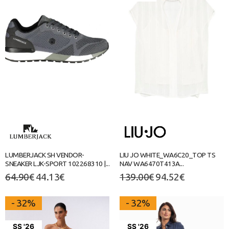
LUMBERJACK SH VENDOR-
LIU JO WHITE_WA6C20_TOP TS
SNEAKER LJK-SPORT 102268310 |...
NAV WA6470T413A...
64.90
€
44.13
€
139.00
€
94.52
€
- 32%
- 32%
SS '26
SS '26