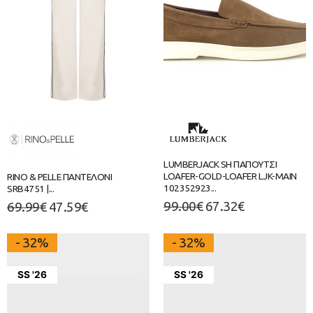
LUMBERJACK SH ΠΑΠΟΥΤΣΙ
LOAFER-GOLD-LOAFER LJK-MAIN
RINO & PELLE ΠΑΝΤΕΛΟΝΙ
102352923...
SRB4751 |...
99.00
€
67.32
€
69.99
€
47.59
€
- 32%
- 32%
SS '26
SS '26