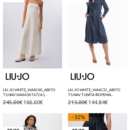
LIU JO WHITE_WA6C60_ABITO
LIU JO WHITE_WA6C32_ABITO
TS.NAV WA6456T472A |...
TS.NAV T.UNITA ΦΟΡΕΜΑ...
245.00
€
166.60
€
213.00
€
144.84
€
- 32%