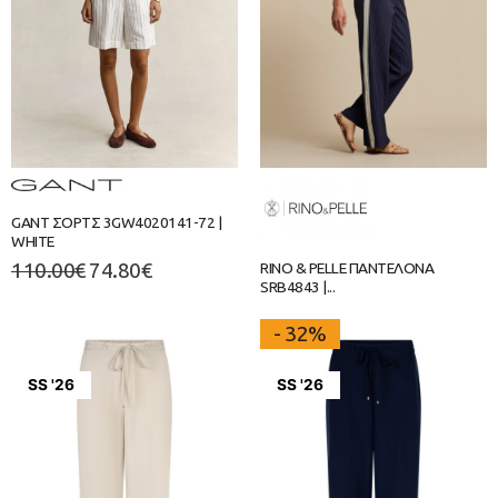
GANT ΣΟΡΤΣ 3GW4020141-72 |
WHITE
110.00
€
74.80
€
RINO & PELLE ΠΑΝΤΕΛΟΝΑ
SRB4843 |...
- 32%
SS '26
SS '26