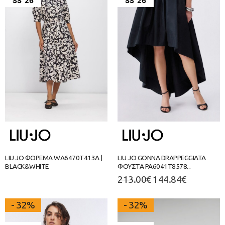
SS '26
SS '26
LIU JO ΦΟΡΕΜΑ WA6470T413A |
LIU JO GONNA DRAPPEGGIATA
BLACK&WHITE
ΦΟΥΣΤΑ PA6041T8578...
213.00
€
144.84
€
- 32%
- 32%