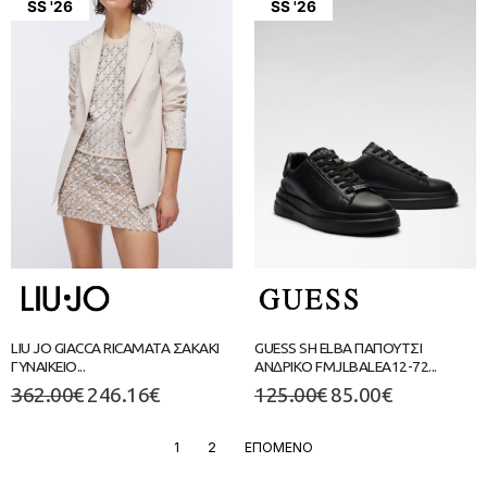
SS '26
SS '26
LIU JO GIACCA RICAMATA ΣΑΚΑΚΙ
GUESS SH ELBA ΠΑΠΟΥΤΣΙ
ΓΥΝΑΙΚΕΙΟ...
ΑΝΔΡΙΚΟ FMJLBALEA12-72...
362.00
€
246.16
€
125.00
€
85.00
€
1
2
ΕΠΟΜΕΝΟ