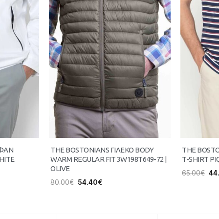
ΥΦΑΝ
THE BOSTONIANS ΓΙΛΕΚΟ BODY
THE BOST
HITE
WARM REGULAR FIT 3W198T649-72 |
T-SHIRT PI
OLIVE
65.00
€
44
80.00
€
54.40
€