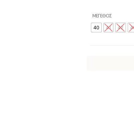
ΜΕΓΕΘΟΣ
40
41
42
4