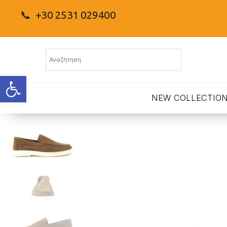
📞 +30 2531 029400
Ανοίξτε τη γραμμή εργαλείων
NEW COLLECTIO