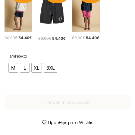
80.00
€
54.40
€
80.00
€
54.40
€
80.00
€
54.40
€
ΜΕΓΕΘΟΣ
M
L
XL
3XL
Προσθήκη στο καλάθι
Προσθήκη στο Wishlist