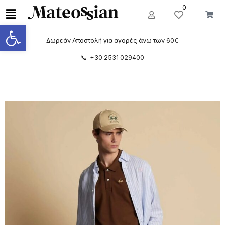
0
Ανοίξτε τη γραμμή εργαλείων
Δωρεάν Αποστολή για αγορές άνω των 60€
📞 +30 2531 029400