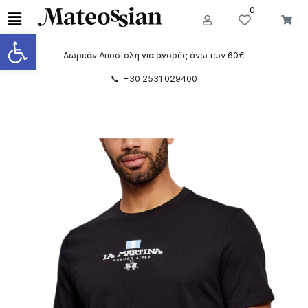
0
Ανοίξτε τη γραμμή εργαλείων
Δωρεάν Αποστολή για αγορές άνω των 60€
📞 +30 2531 029400