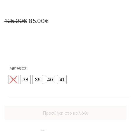
125.00
€
85.00
€
ΜΕΓΕΘΟΣ
37
38
39
40
41
Προσθήκη στο καλάθι