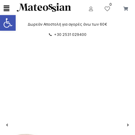
0
Ανοίξτε τη γραμμή εργαλείων
Δωρεάν Αποστολή για αγορές άνω των 60€
📞 +30 2531 029400