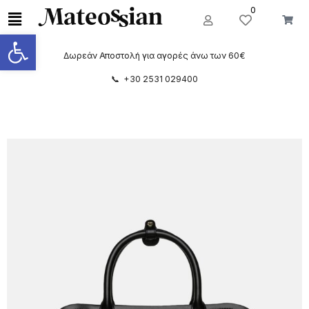
0
Ανοίξτε τη γραμμή εργαλείων
Δωρεάν Αποστολή για αγορές άνω των 60€
📞 +30 2531 029400