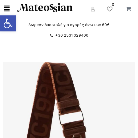
0
Ανοίξτε τη γραμμή εργαλείων
Δωρεάν Αποστολή για αγορές άνω των 60€
📞 +30 2531 029400