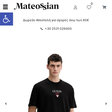
0
Ανοίξτε τη γραμμή εργαλείων
Δωρεάν Αποστολή για αγορές άνω των 60€
📞 +30 2531 029400