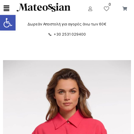
0
Ανοίξτε τη γραμμή εργαλείων
Δωρεάν Αποστολή για αγορές άνω των 60€
📞 +30 2531 029400