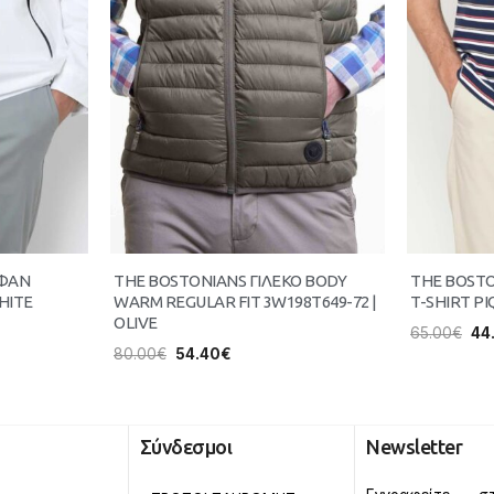
ΥΦΑΝ
THE BOSTONIANS ΓΙΛΕΚΟ BODY
THE BOST
HITE
WARM REGULAR FIT 3W198T649-72 |
T-SHIRT PI
OLIVE
65.00
€
44
80.00
€
54.40
€
Σύνδεσμοι
Newsletter