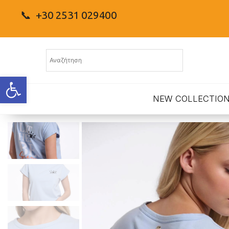
📞 +30 2531 029400
Ανοίξτε τη γραμμή εργαλείων
NEW COLLECTIO