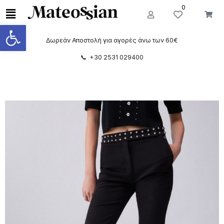
0
Ανοίξτε τη γραμμή εργαλείων
Δωρεάν Αποστολή για αγορές άνω των 60€
📞 +30 2531 029400