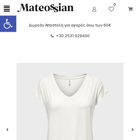
0
Ανοίξτε τη γραμμή εργαλείων
Δωρεάν Αποστολή για αγορές άνω των 60€
📞 +30 2531 029400