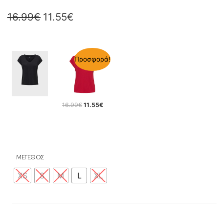
16.99
€
11.55
€
Προσφορά!
16.99
€
11.55
€
ΜΕΓΕΘΟΣ
XS
S
M
L
XL