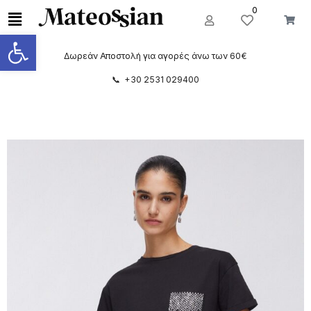
0
Ανοίξτε τη γραμμή εργαλείων
Δωρεάν Αποστολή για αγορές άνω των 60€
📞 +30 2531 029400