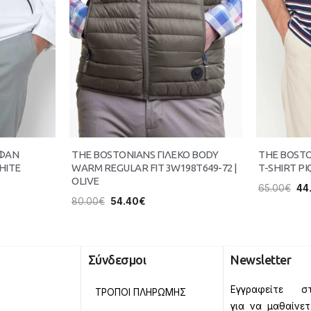
ΥΦΑΝ
THE BOSTONIANS ΓΙΛΕΚΟ BODY
THE BOST
HITE
WARM REGULAR FIT 3W198T649-72 |
T-SHIRT PI
OLIVE
65.00
€
44
80.00
€
54.40
€
Σύνδεσμοι
Newsletter
Εγγραφείτε στ
ΤΡΟΠΟΙ ΠΛΗΡΩΜΗΣ
για να μαθαίνε