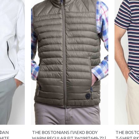
ΥΦΑΝ
THE BOSTONIANS ΓΙΛΕΚΟ BODY
THE BOST
HITE
WARM REGULAR FIT 3W198T649-72 |
T-SHIRT PI