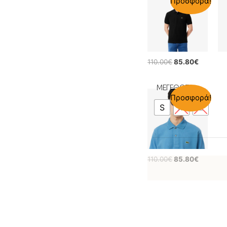
Προσφορά!
110.00
€
85.80
€
ΜΕΓΕΘΟΣ
Προσφορά!
S
M
L
110.00
€
85.80
€