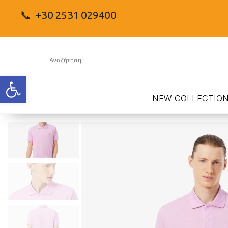
📞 +30 2531 029400
Ανοίξτε τη γραμμή εργαλείων
NEW COLLECTIO