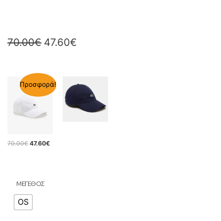
70.00
€
47.60
€
Προσφορά!
70.00
€
47.60
€
ΜΕΓΕΘΟΣ
OS