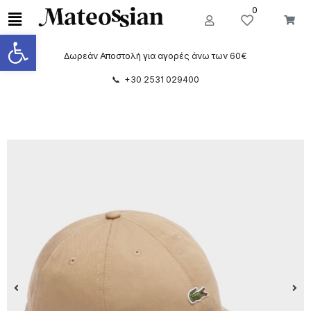
0
Ανοίξτε τη γραμμή εργαλείων
Δωρεάν Αποστολή για αγορές άνω των 60€
📞 +30 2531 029400