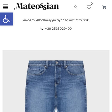
0
Ανοίξτε τη γραμμή εργαλείων
Δωρεάν Αποστολή για αγορές άνω των 60€
📞 +30 2531 029400