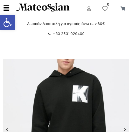
0
Ανοίξτε τη γραμμή εργαλείων
Δωρεάν Αποστολή για αγορές άνω των 60€
📞 +30 2531 029400