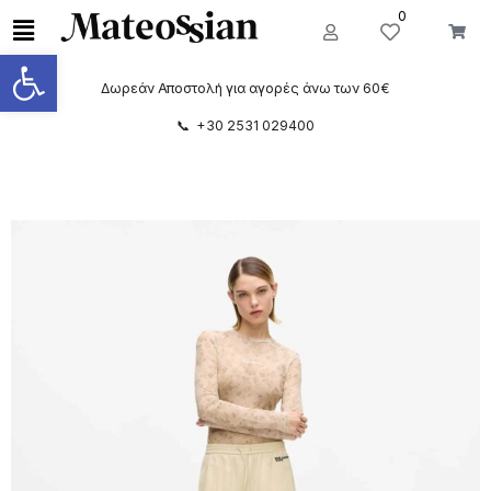
0
Ανοίξτε τη γραμμή εργαλείων
Δωρεάν Αποστολή για αγορές άνω των 60€
📞 +30 2531 029400