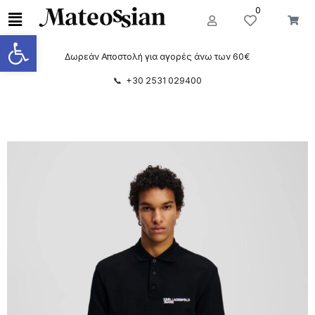
0
Ανοίξτε τη γραμμή εργαλείων
Δωρεάν Αποστολή για αγορές άνω των 60€
📞 +30 2531 029400