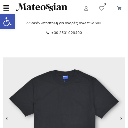
0
Ανοίξτε τη γραμμή εργαλείων
Δωρεάν Αποστολή για αγορές άνω των 60€
📞 +30 2531 029400