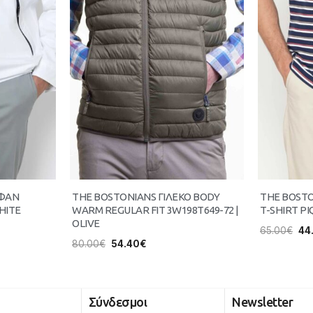
ΥΦΑΝ
THE BOSTONIANS ΓΙΛΕΚΟ BODY
THE BOST
HITE
WARM REGULAR FIT 3W198T649-72 |
T-SHIRT PI
OLIVE
65.00
€
44
80.00
€
54.40
€
Σύνδεσμοι
Newsletter