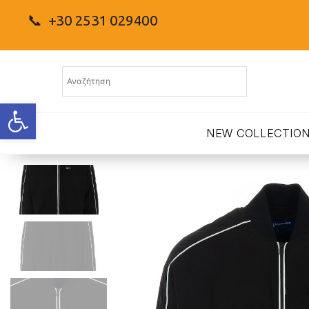
📞 +30 2531 029400
Ανοίξτε τη γραμμή εργαλείων
NEW COLLECTIO