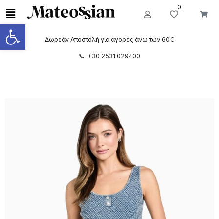
0
Ανοίξτε τη γραμμή εργαλείων
Δωρεάν Αποστολή για αγορές άνω των 60€
📞 +30 2531 029400