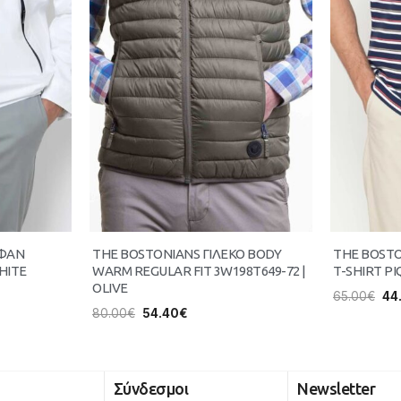
ΥΦΑΝ
THE BOSTONIANS ΓΙΛΕΚΟ BODY
THE BOST
HITE
WARM REGULAR FIT 3W198T649-72 |
T-SHIRT PI
OLIVE
65.00
€
44
80.00
€
54.40
€
Σύνδεσμοι
Newsletter