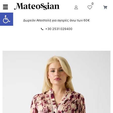
0
Ανοίξτε τη γραμμή εργαλείων
Δωρεάν Αποστολή για αγορές άνω των 60€
📞 +30 2531 029400