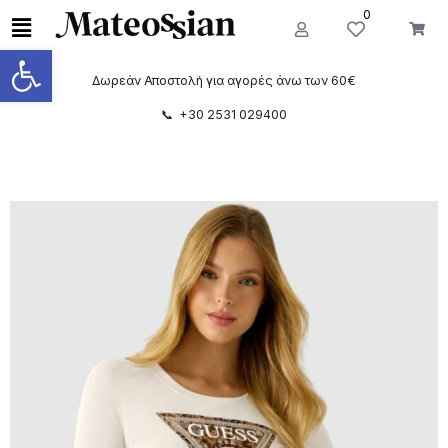
0
Ανοίξτε τη γραμμή εργαλείων
Δωρεάν Αποστολή για αγορές άνω των 60€
📞 +30 2531 029400