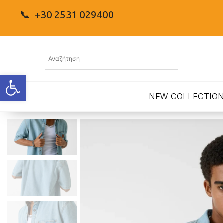
📞 +30 2531 029400
Ανοίξτε τη γραμμή εργαλείων
NEW COLLECTIO