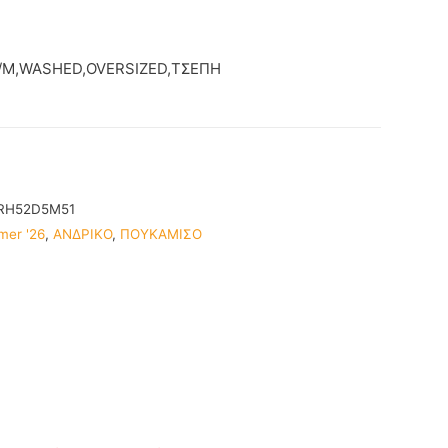
/M,WASHED,OVERSIZED,ΤΣΕΠΗ
RH52D5M51
mer '26
,
ΑΝΔΡΙΚΟ
,
ΠΟΥΚΑΜΙΣΟ