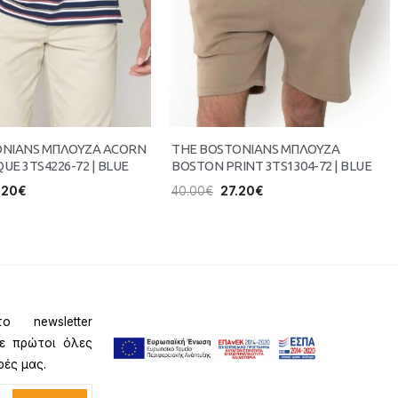
ONIANS ΜΠΛΟΥΖΑ ACORN
THE BOSTONIANS ΜΠΛΟΥΖΑ
QUE 3TS4226-72 | BLUE
BOSTON PRINT 3TS1304-72 | BLUE
.20
€
40.00
€
27.20
€
ο newsletter
τε πρώτοι όλες
ρές μας.