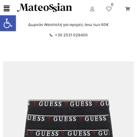
0
Ανοίξτε τη γραμμή εργαλείων
Δωρεάν Αποστολή για αγορές άνω των 60€
📞 +30 2531 029400