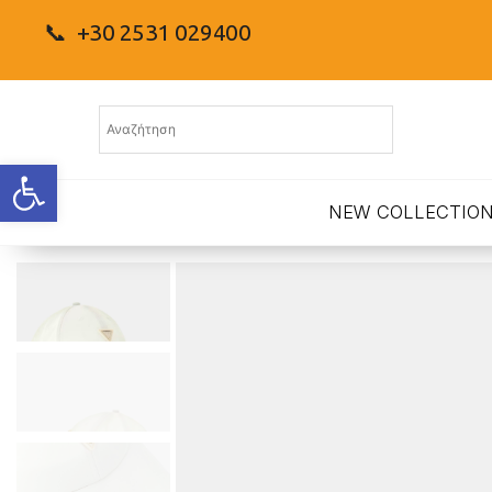
📞 +30 2531 029400
Ανοίξτε τη γραμμή εργαλείων
NEW COLLECTIO