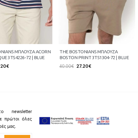
ONIANS ΜΠΛΟΥΖΑ ACORN
THE BOSTONIANS ΜΠΛΟΥΖΑ
QUE 3TS4226-72 | BLUE
BOSTON PRINT 3TS1304-72 | BLUE
.20
€
40.00
€
27.20
€
ο newsletter
τε πρώτοι όλες
ρές μας.