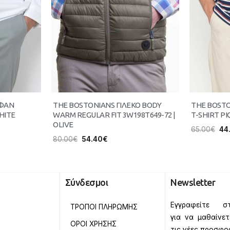
ΥΦΑΝ
THE BOSTONIANS ΓΙΛΕΚΟ BODY
THE BOST
HITE
WARM REGULAR FIT 3W198T649-72 |
T-SHIRT PI
OLIVE
65.00
€
44
80.00
€
54.40
€
Σύνδεσμοι
Newsletter
Εγγραφείτε στ
ΤΡΟΠΟΙ ΠΛΗΡΩΜΗΣ
για να μαθαίνε
ΟΡΟΙ ΧΡΗΣΗΣ
τις νέες προσφο