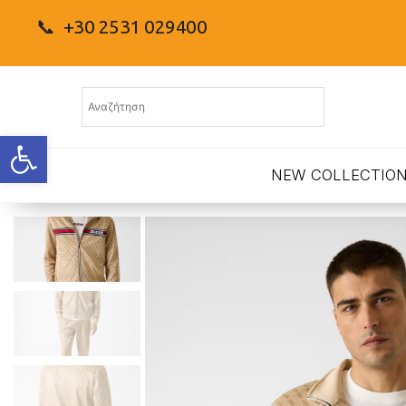
📞 +30 2531 029400
Ανοίξτε τη γραμμή εργαλείων
NEW COLLECTIO