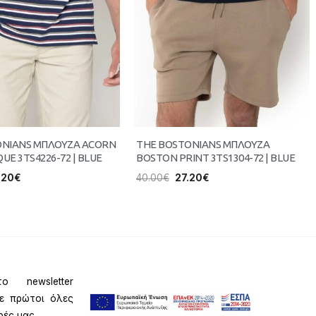
ONIANS ΜΠΛΟΥΖΑ ACORN
THE BOSTONIANS ΜΠΛΟΥΖΑ
QUE 3TS4226-72 | BLUE
BOSTON PRINT 3TS1304-72 | BLUE
.20
€
40.00
€
27.20
€
ο newsletter
τε πρώτοι όλες
ρές μας.