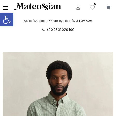
0
Ανοίξτε τη γραμμή εργαλείων
Δωρεάν Αποστολή για αγορές άνω των 60€
📞 +30 2531 029400