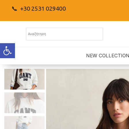
📞 +30 2531 029400
Ανοίξτε τη γραμμή εργαλείων
NEW COLLECTIO