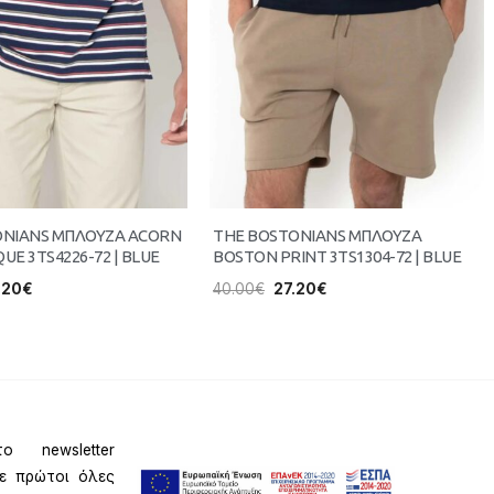
ONIANS ΜΠΛΟΥΖΑ ACORN
THE BOSTONIANS ΜΠΛΟΥΖΑ
QUE 3TS4226-72 | BLUE
BOSTON PRINT 3TS1304-72 | BLUE
.20
€
40.00
€
27.20
€
ο newsletter
τε πρώτοι όλες