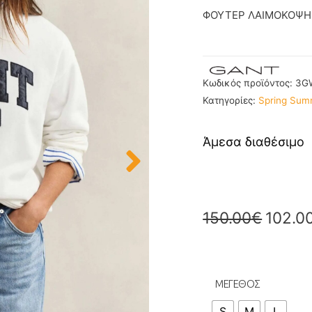
ΦΟΥΤΕΡ ΛΑΙΜΟΚΟΨΗ
Κωδικός προϊόντος:
3G
Κατηγορίες:
Spring Sum
Άμεσα διαθέσιμο
150.00
€
102.0
ΜΕΓΕΘΟΣ
S
M
L