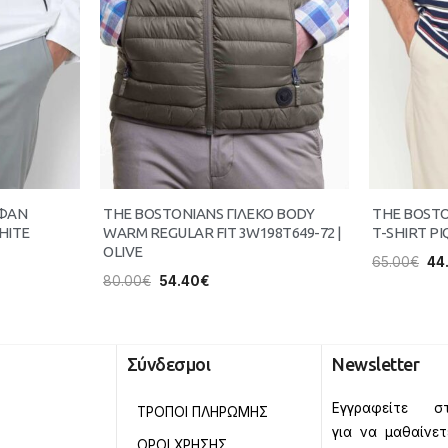
ΥΦΑΝ
THE BOSTONIANS ΓΙΛΕΚΟ BODY
THE BOST
HITE
WARM REGULAR FIT 3W198T649-72 |
T-SHIRT PI
OLIVE
65.00
€
44
80.00
€
54.40
€
Σύνδεσμοι
Newsletter
Εγγραφείτε στ
ΤΡΟΠΟΙ ΠΛΗΡΩΜΗΣ
για να μαθαίνε
ΟΡΟΙ ΧΡΗΣΗΣ