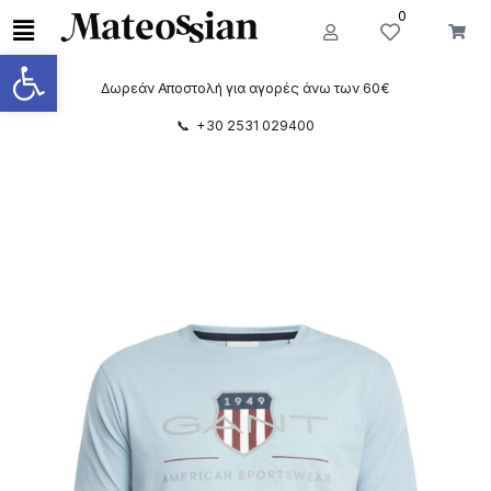
0
Ανοίξτε τη γραμμή εργαλείων
Δωρεάν Αποστολή για αγορές άνω των 60€
📞 +30 2531 029400