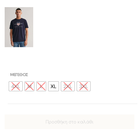
ΜΕΓΕΘΟΣ
4XL
M
L
XL
2XL
3XL
Προσθήκη στο καλάθι