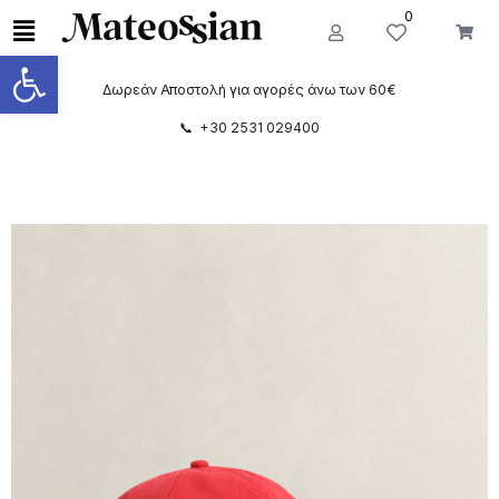
0
Ανοίξτε τη γραμμή εργαλείων
Δωρεάν Αποστολή για αγορές άνω των 60€
📞 +30 2531 029400