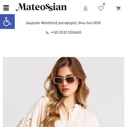
0
Ανοίξτε τη γραμμή εργαλείων
Δωρεάν Αποστολή για αγορές άνω των 60€
📞 +30 2531 029400