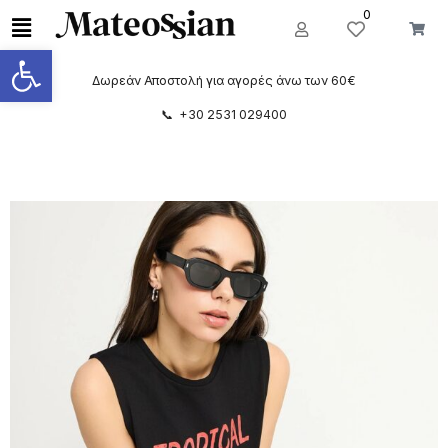
0
Ανοίξτε τη γραμμή εργαλείων
Δωρεάν Αποστολή για αγορές άνω των 60€
📞 +30 2531 029400