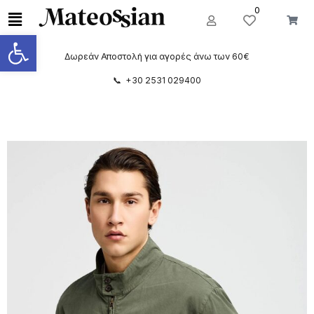
0
Ανοίξτε τη γραμμή εργαλείων
Δωρεάν Αποστολή για αγορές άνω των 60€
📞 +30 2531 029400