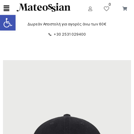
0
Ανοίξτε τη γραμμή εργαλείων
Δωρεάν Αποστολή για αγορές άνω των 60€
📞 +30 2531 029400