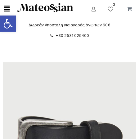
0
Ανοίξτε τη γραμμή εργαλείων
Δωρεάν Αποστολή για αγορές άνω των 60€
📞 +30 2531 029400