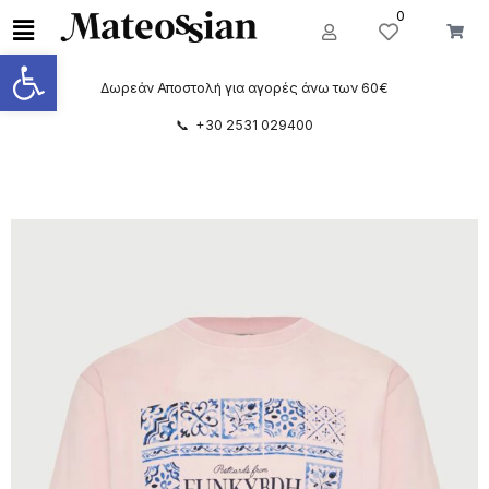
0
Ανοίξτε τη γραμμή εργαλείων
Δωρεάν Αποστολή για αγορές άνω των 60€
📞 +30 2531 029400