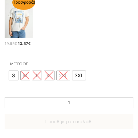
Προσφορά!
19.95
€
13.57
€
ΜΕΓΕΘΟΣ
S
M
L
XL
2XL
3XL
Προσθήκη στο καλάθι