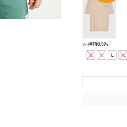
ΜΕΓΕΘΟΣ
19.95
€
13.57
€
S
M
L
XL