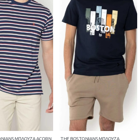
ONIANS ΜΠΛΟΥΖΑ ACORN
THE BOSTONIANS ΜΠΛΟΥΖΑ