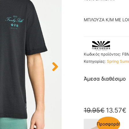
ΜΠΛΟΥΖΑ K/M ME LO
Κωδικός προϊόντος:
FBM
Κατηγορίες:
Spring Sum
Άμεσα διαθέσιμο
19.95
€
13.57
€
Προσφορά!