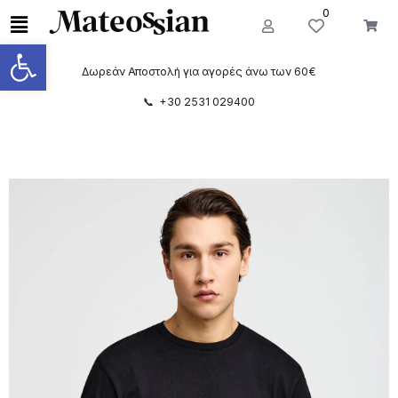
0
Ανοίξτε τη γραμμή εργαλείων
Δωρεάν Αποστολή για αγορές άνω των 60€
📞 +30 2531 029400