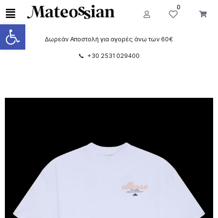
0
Ανοίξτε τη γραμμή εργαλείων
Δωρεάν Αποστολή για αγορές άνω των 60€
📞 +30 2531 029400